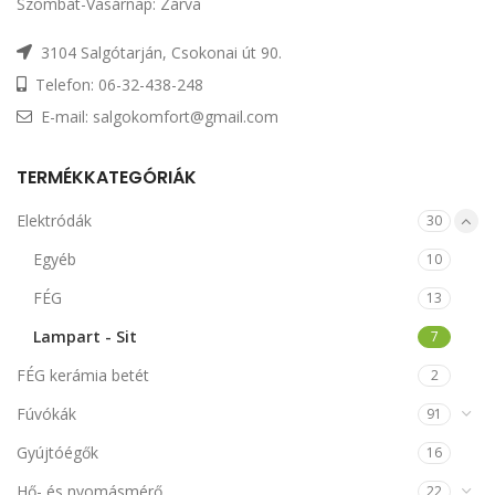
Szombat-Vasárnap: Zárva
3104 Salgótarján, Csokonai út 90.
Telefon: 06-32-438-248
E-mail: salgokomfort@gmail.com
TERMÉKKATEGÓRIÁK
Elektródák
30
Egyéb
10
FÉG
13
Lampart - Sit
7
FÉG kerámia betét
2
Fúvókák
91
Gyújtóégők
16
Hő- és nyomásmérő
22