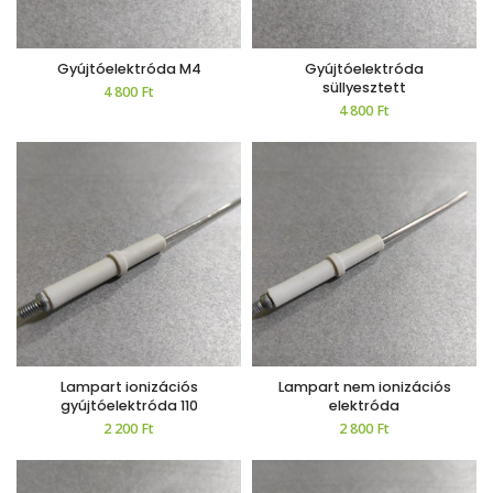
Gyújtóelektróda M4
Gyújtóelektróda
süllyesztett
4 800
Ft
4 800
Ft
Lampart ionizációs
Lampart nem ionizációs
gyújtóelektróda 110
elektróda
2 200
Ft
2 800
Ft