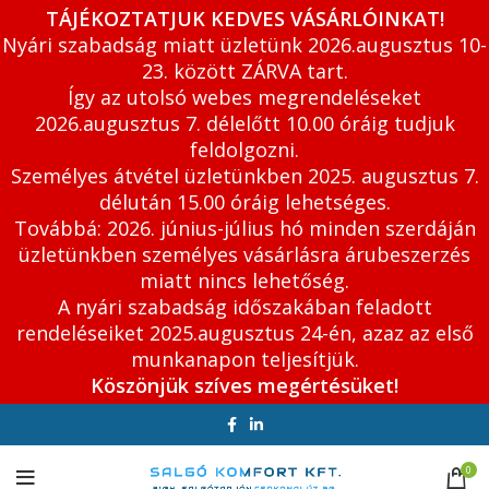
TÁJÉKOZTATJUK KEDVES VÁSÁRLÓINKAT!
Nyári szabadság miatt üzletünk 2026.augusztus 10-
23. között ZÁRVA tart.
Így az utolsó webes megrendeléseket
2026.augusztus 7. délelőtt 10.00 óráig tudjuk
feldolgozni.
Személyes átvétel üzletünkben 2025. augusztus 7.
délután 15.00 óráig lehetséges.
Továbbá: 2026. június-július hó minden szerdáján
üzletünkben személyes vásárlásra árubeszerzés
miatt nincs lehetőség.
A nyári szabadság időszakában feladott
rendeléseiket 2025.augusztus 24-én, azaz az első
munkanapon teljesítjük.
Köszönjük szíves megértésüket!
0