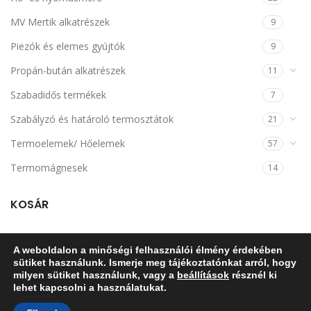
MV Mertik alkatrészek
9
Piezók és elemes gyújtók
9
Propán-bután alkatrészek
11
Szabadidős termékek
7
Szabályzó és határoló termosztátok
21
Termoelemek/ Hőelemek
57
Termomágnesek
14
KOSÁR
A weboldalon a minőségi felhasználói élmény érdekében
sütiket használunk. Ismerje meg tájékoztatónkat arról, hogy
milyen sütiket használunk, vagy a
beállítások
résznél ki
lehet kapcsolni a használatukat.