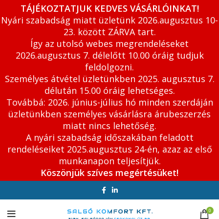
TÁJÉKOZTATJUK KEDVES VÁSÁRLÓINKAT!
Nyári szabadság miatt üzletünk 2026.augusztus 10-
23. között ZÁRVA tart.
Így az utolsó webes megrendeléseket
2026.augusztus 7. délelőtt 10.00 óráig tudjuk
feldolgozni.
Személyes átvétel üzletünkben 2025. augusztus 7.
délután 15.00 óráig lehetséges.
Továbbá: 2026. június-július hó minden szerdáján
üzletünkben személyes vásárlásra árubeszerzés
miatt nincs lehetőség.
A nyári szabadság időszakában feladott
rendeléseiket 2025.augusztus 24-én, azaz az első
munkanapon teljesítjük.
Köszönjük szíves megértésüket!
0