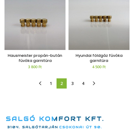
Hausmeister propán-bután
Hyundai földgáz fúvóka
fúvóka garnitúra
garnitúra
3 800
Ft
4 500
Ft
1
2
3
4