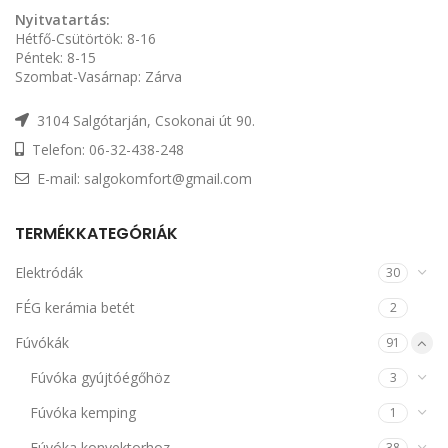
Nyitvatartás:
Hétfő-Csütörtök: 8-16
Péntek: 8-15
Szombat-Vasárnap: Zárva
3104 Salgótarján, Csokonai út 90.
Telefon: 06-32-438-248
E-mail: salgokomfort@gmail.com
TERMÉKKATEGÓRIÁK
Elektródák
30
FÉG kerámia betét
2
Fúvókák
91
Fúvóka gyújtóégőhöz
3
Fúvóka kemping
1
Fúvóka konvektorhoz
38