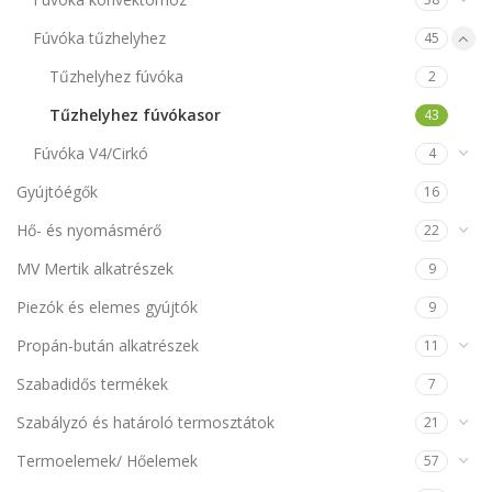
Fúvóka tűzhelyhez
45
Tűzhelyhez fúvóka
2
Tűzhelyhez fúvókasor
43
Fúvóka V4/Cirkó
4
Gyújtóégők
16
Hő- és nyomásmérő
22
MV Mertik alkatrészek
9
Piezók és elemes gyújtók
9
Propán-bután alkatrészek
11
Szabadidős termékek
7
Szabályzó és határoló termosztátok
21
Termoelemek/ Hőelemek
57