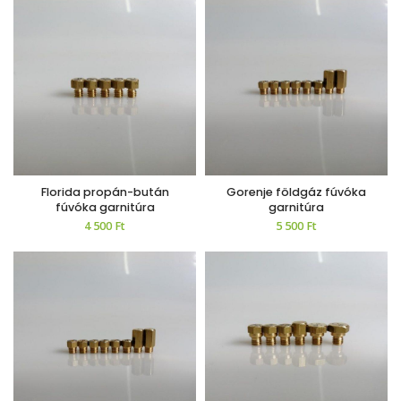
Florida propán-bután
Gorenje földgáz fúvóka
fúvóka garnitúra
garnitúra
4 500
Ft
5 500
Ft