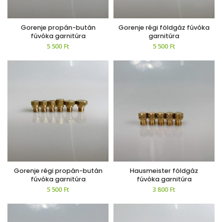
Gorenje propán-bután
Gorenje régi földgáz fúvóka
fúvóka garnitúra
garnitúra
5 500
Ft
5 500
Ft
Gorenje régi propán-bután
Hausmeister földgáz
fúvóka garnitúra
fúvóka garnitúra
5 500
Ft
3 800
Ft