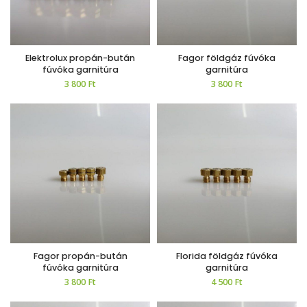
Elektrolux propán-bután
Fagor földgáz fúvóka
fúvóka garnitúra
garnitúra
3 800
Ft
3 800
Ft
Fagor propán-bután
Florida földgáz fúvóka
fúvóka garnitúra
garnitúra
3 800
Ft
4 500
Ft