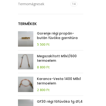
Termomágnesek
14
TERMÉKEK
Gorenje régi propán-
bután fúvóka garnitúra
5 500
Ft
Megszakított M9x1/600
termoelem
8 800
Ft
Karancs-Vesta 1400 M8x1
termoelem
2 800
Ft
GF30 régi főfúvóka fg Ø1,4