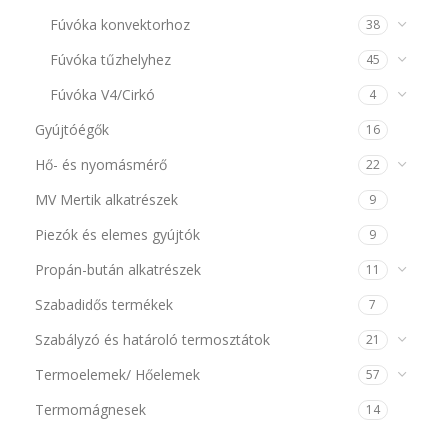
Fúvóka konvektorhoz
38
Fúvóka tűzhelyhez
45
Fúvóka V4/Cirkó
4
Gyújtóégők
16
Hő- és nyomásmérő
22
MV Mertik alkatrészek
9
Piezók és elemes gyújtók
9
Propán-bután alkatrészek
11
Szabadidős termékek
7
Szabályzó és határoló termosztátok
21
Termoelemek/ Hőelemek
57
Termomágnesek
14