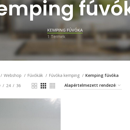
emping fúvó
KEMPING FÚVÓKA
1 Termék
Webshop
Fúvókák
Fúvóka kemping
Kemping fúvóka
9
24
36