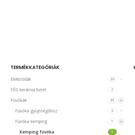
TERMÉKKATEGÓRIÁK
Elektródák
30
FÉG kerámia betét
2
Fúvókák
91
Fúvóka gyújtóégőhöz
3
Fúvóka kemping
1
Kemping fúvóka
1