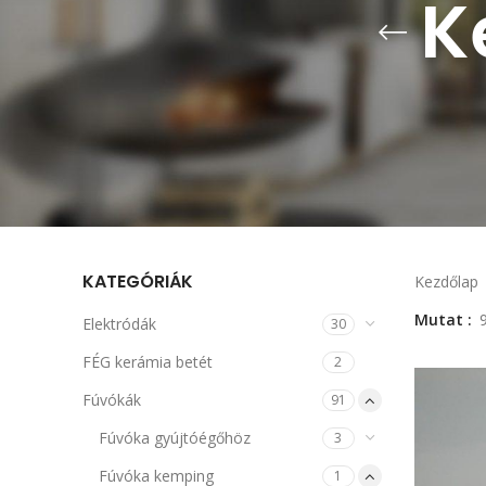
K
KATEGÓRIÁK
Kezdőlap
Mutat
Elektródák
30
FÉG kerámia betét
2
Fúvókák
91
Fúvóka gyújtóégőhöz
3
Fúvóka kemping
1