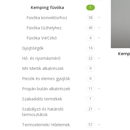
Kemping fúvóka
1
Fúvóka konvektorhoz
38
Fúvóka tűzhelyhez
45
Fúvóka V4/Cirkó
4
Gyújtóégők
16
Kempi
Hő- és nyomásmérő
22
MV Mertik alkatrészek
9
Piezók és elemes gyújtók
9
Propán-bután alkatrészek
11
Szabadidős termékek
7
Szabályzó és határoló
21
termosztátok
Termoelemek/ Hőelemek
57