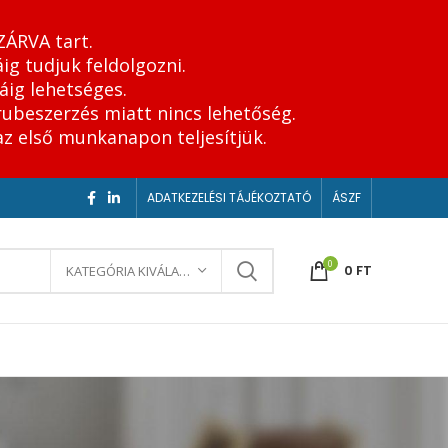
ZÁRVA tart.
ig tudjuk feldolgozni.
áig lehetséges.
rubeszerzés miatt nincs lehetőség.
az első munkanapon teljesítjük.
ADATKEZELÉSI TÁJÉKOZTATÓ
ÁSZF
0
0
FT
KATEGÓRIA KIVÁLASZTÁSA