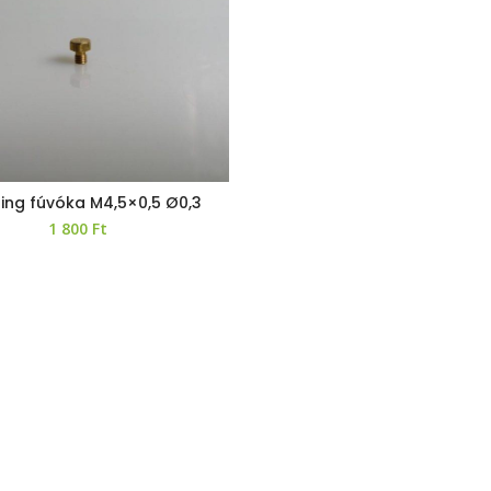
ng fúvóka M4,5×0,5 Ø0,3
1 800
Ft