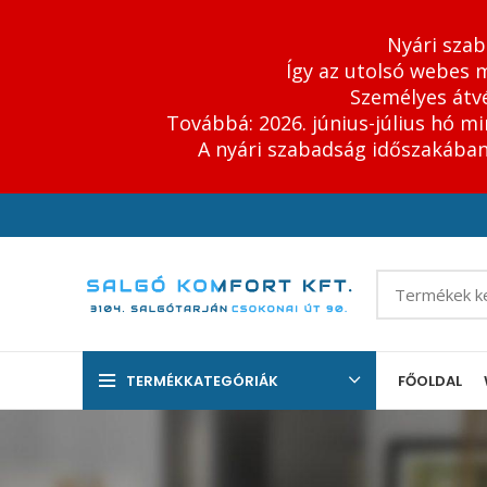
Nyári szab
Így az utolsó webes m
Személyes átvé
Továbbá: 2026. június-július hó m
A nyári szabadság időszakában 
TERMÉKKATEGÓRIÁK
FŐOLDAL