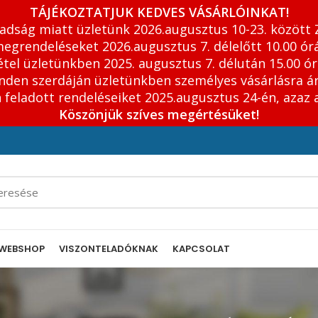
TÁJÉKOZTATJUK KEDVES VÁSÁRLÓINKAT!
adság miatt üzletünk 2026.augusztus 10-23. között 
egrendeléseket 2026.augusztus 7. délelőtt 10.00 órá
tel üzletünkben 2025. augusztus 7. délután 15.00 ór
inden szerdáján üzletünkben személyes vásárlásra á
feladott rendeléseiket 2025.augusztus 24-én, azaz 
Köszönjük szíves megértésüket!
WEBSHOP
VISZONTELADÓKNAK
KAPCSOLAT