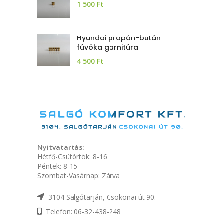
1 500
Ft
Hyundai propán-bután
fúvóka garnitúra
4 500
Ft
Nyitvatartás:
Hétfő-Csütörtök: 8-16
Péntek: 8-15
Szombat-Vasárnap: Zárva
3104 Salgótarján, Csokonai út 90.
Telefon: 06-32-438-248