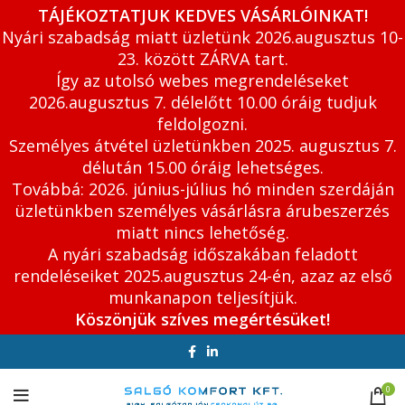
TÁJÉKOZTATJUK KEDVES VÁSÁRLÓINKAT!
Nyári szabadság miatt üzletünk 2026.augusztus 10-
23. között ZÁRVA tart.
Így az utolsó webes megrendeléseket
2026.augusztus 7. délelőtt 10.00 óráig tudjuk
feldolgozni.
Személyes átvétel üzletünkben 2025. augusztus 7.
délután 15.00 óráig lehetséges.
Továbbá: 2026. június-július hó minden szerdáján
üzletünkben személyes vásárlásra árubeszerzés
miatt nincs lehetőség.
A nyári szabadság időszakában feladott
rendeléseiket 2025.augusztus 24-én, azaz az első
munkanapon teljesítjük.
Köszönjük szíves megértésüket!
0