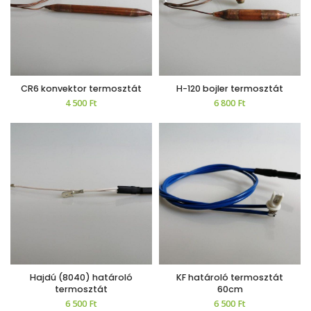
CR6 konvektor termosztát
H-120 bojler termosztát
4 500
Ft
6 800
Ft
Hajdú (8040) határoló
KF határoló termosztát
termosztát
60cm
6 500
Ft
6 500
Ft