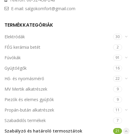
E-mail: salgokomfort@gmail.com
TERMÉKKATEGÓRIÁK
Elektródák
30
FÉG kerámia betét
2
Fúvókák
91
Gyújtóégők
16
Hő- és nyomásmérő
22
MV Mertik alkatrészek
9
Piezók és elemes gyújtók
9
Propán-bután alkatrészek
11
Szabadidős termékek
7
Szabályzó és határoló termosztátok
21