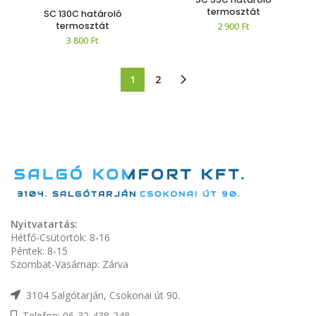
termosztát
SC 130C határoló
termosztát
2 900
Ft
3 800
Ft
1
2
Nyitvatartás:
Hétfő-Csütörtök: 8-16
Péntek: 8-15
Szombat-Vasárnap: Zárva
3104 Salgótarján, Csokonai út 90.
Telefon: 06-32-438-248