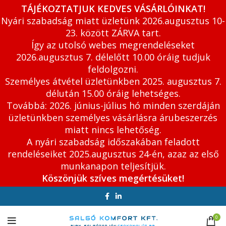
TÁJÉKOZTATJUK KEDVES VÁSÁRLÓINKAT!
Nyári szabadság miatt üzletünk 2026.augusztus 10-
23. között ZÁRVA tart.
Így az utolsó webes megrendeléseket
2026.augusztus 7. délelőtt 10.00 óráig tudjuk
feldolgozni.
Személyes átvétel üzletünkben 2025. augusztus 7.
délután 15.00 óráig lehetséges.
Továbbá: 2026. június-július hó minden szerdáján
üzletünkben személyes vásárlásra árubeszerzés
miatt nincs lehetőség.
A nyári szabadság időszakában feladott
rendeléseiket 2025.augusztus 24-én, azaz az első
munkanapon teljesítjük.
Köszönjük szíves megértésüket!
0