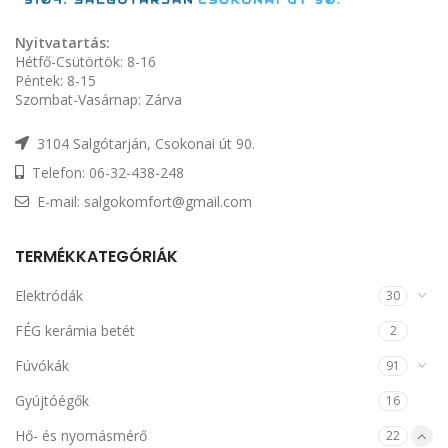
Nyitvatartás:
Hétfő-Csütörtök: 8-16
Péntek: 8-15
Szombat-Vasárnap: Zárva
3104 Salgótarján, Csokonai út 90.
Telefon: 06-32-438-248
E-mail: salgokomfort@gmail.com
TERMÉKKATEGÓRIÁK
Elektródák
30
FÉG kerámia betét
2
Fúvókák
91
Gyújtóégők
16
Hő- és nyomásmérő
22