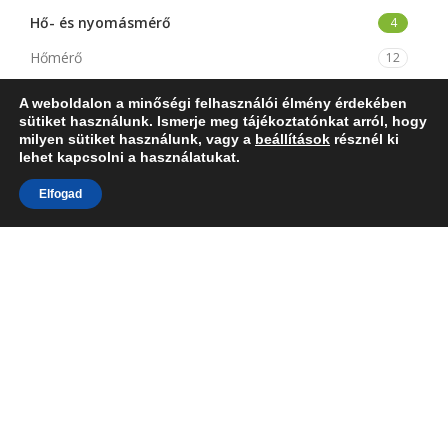
Hő- és nyomásmérő
4
Hőmérő
12
Kemence hőmérő
3
A weboldalon a minőségi felhasználói élmény érdekében
sütiket használunk. Ismerje meg tájékoztatónkat arról, hogy
Tartozékok
3
milyen sütiket használunk, vagy a
beállítások
résznél ki
lehet kapcsolni a használatukat.
MV Mertik alkatrészek
9
Elfogad
Piezók és elemes gyújtók
9
Propán-bután alkatrészek
11
Szabadidős termékek
7
Szabályzó és határoló termosztátok
21
Termoelemek/ Hőelemek
57
Termomágnesek
14
KOSÁR