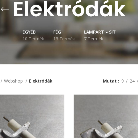
Elektródák
EGYÉB
FÉG
LAMPART – SIT
10 Termék
13 Termék
7 Termék
Webshop
Elektródák
Mutat
9
24