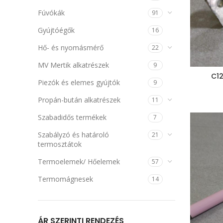
Fúvókák
91
Gyújtóégők
16
Hő- és nyomásmérő
22
MV Mertik alkatrészek
9
C12
Piezók és elemes gyújtók
9
Propán-bután alkatrészek
11
Szabadidős termékek
7
Szabályzó és határoló
21
termosztátok
Termoelemek/ Hőelemek
57
Termomágnesek
14
ÁR SZERINTI RENDEZÉS