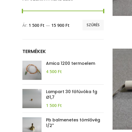
Ár:
1 500 Ft
—
15 900 Ft
SZŰRÉS
TERMÉKEK
Amica 1200 termoelem
4 500
Ft
Lampart 30 főfúvóka fg
Ø1,7
1 500
Ft
Pb balmenetes tömlővég
1/2"