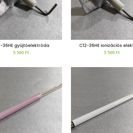
-36HE gyújtóelektróda
C12-36HE ionizációs ele
5 500
Ft
5 500
Ft