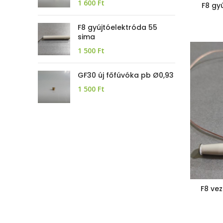
1 600
Ft
F8 gy
F8 gyújtóelektróda 55
sima
1 500
Ft
GF30 új főfúvóka pb Ø0,93
1 500
Ft
F8 ve