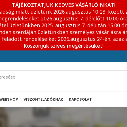
TÁJÉKOZTATJUK KEDVES VÁSÁRLÓINKAT!
adság miatt üzletünk 2026.augusztus 10-23. között 
egrendeléseket 2026.augusztus 7. délelőtt 10.00 órá
tel üzletünkben 2025. augusztus 7. délután 15.00 ór
inden szerdáján üzletünkben személyes vásárlásra á
feladott rendeléseiket 2025.augusztus 24-én, azaz 
Köszönjük szíves megértésüket!
WEBSHOP
VISZONTELADÓKNAK
KAPCSOLAT