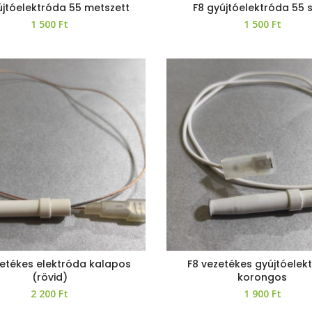
újtóelektróda 55 metszett
F8 gyújtóelektróda 55 
1 500
Ft
1 500
Ft
zetékes elektróda kalapos
F8 vezetékes gyújtóelek
(rövid)
korongos
2 200
Ft
1 900
Ft