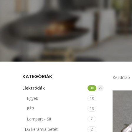
KATEGÓRIÁK
Kezdőlap
Elektródák
30
Egyéb
10
FÉG
13
Lampart - Sit
7
FÉG kerámia betét
2