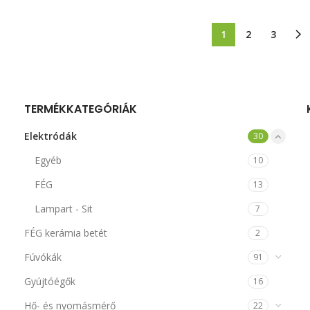
1
2
3
TERMÉKKATEGÓRIÁK
Elektródák
30
Egyéb
10
FÉG
13
Lampart - Sit
7
FÉG kerámia betét
2
Fúvókák
91
Gyújtóégők
16
Hő- és nyomásmérő
22