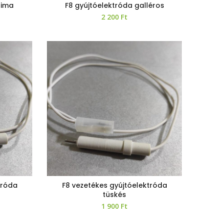
sima
F8 gyújtóelektróda galléros
2 200
Ft
tróda
F8 vezetékes gyújtóelektróda
tüskés
1 900
Ft