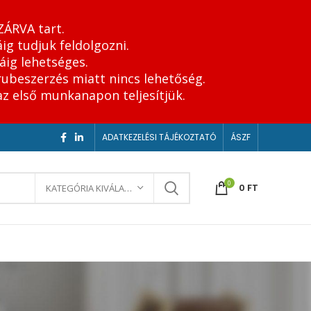
ZÁRVA tart.
ig tudjuk feldolgozni.
áig lehetséges.
rubeszerzés miatt nincs lehetőség.
az első munkanapon teljesítjük.
ADATKEZELÉSI TÁJÉKOZTATÓ
ÁSZF
0
0
FT
KATEGÓRIA KIVÁLASZTÁSA