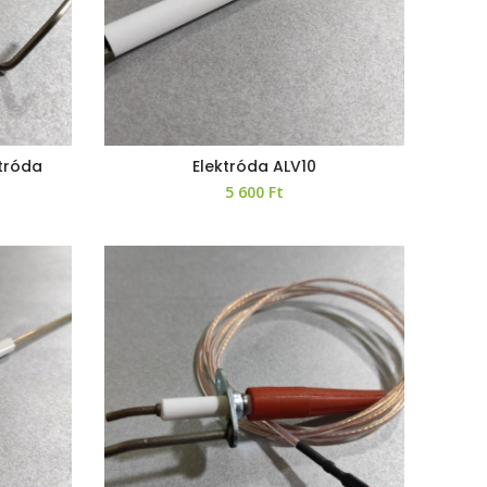
ktróda
Elektróda ALV10
5 600
Ft