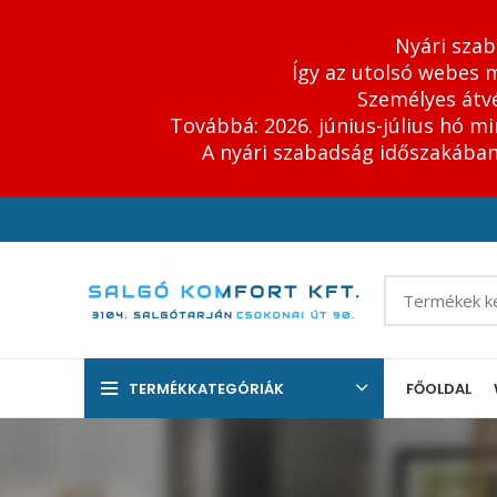
Nyári szab
Így az utolsó webes m
Személyes átvé
Továbbá: 2026. június-július hó m
A nyári szabadság időszakában 
TERMÉKKATEGÓRIÁK
FŐOLDAL