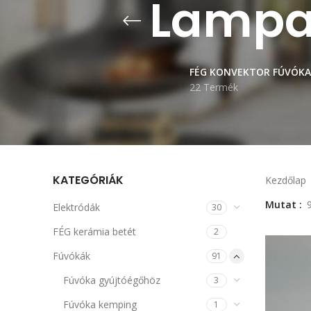
Lampar
FÉG KONVEKTOR FÚVÓKA
22 Termék
KATEGÓRIÁK
Kezdőlap
Mutat
Elektródák
30
FÉG kerámia betét
2
Fúvókák
91
Fúvóka gyújtóégőhöz
3
Fúvóka kemping
1