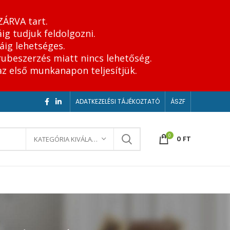
ZÁRVA tart.
ig tudjuk feldolgozni.
áig lehetséges.
rubeszerzés miatt nincs lehetőség.
az első munkanapon teljesítjük.
ADATKEZELÉSI TÁJÉKOZTATÓ
ÁSZF
0
0
FT
KATEGÓRIA KIVÁLASZTÁSA