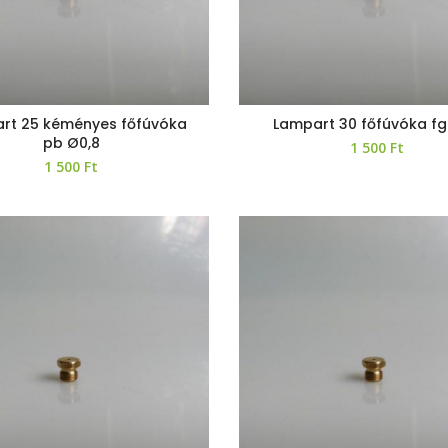
rt 25 kéményes főfúvóka
Lampart 30 főfúvóka fg
pb Ø0,8
1 500
Ft
1 500
Ft