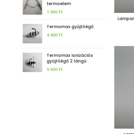
termoelem
1 900
Ft
Lampar
Termomax gyújtóégő
4 600
Ft
Termomax ionizációs
gyújtóégő 2 lángú
9 600
Ft