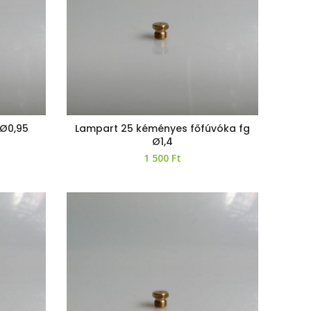
 Ø0,95
Lampart 25 kéményes főfúvóka fg
Ø1,4
1 500
Ft