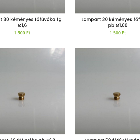
t 30 kéményes főfúvóka fg
Lampart 30 kéményes fő
Ø1,6
pb Ø1,00
1 500
Ft
1 500
Ft