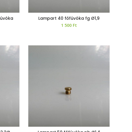
fúvóka
Lampart 40 főfúvóka fg Ø1,9
1 500
Ft