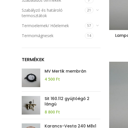
Szabadidős termékek
7
Szabályzó és határoló
21
termosztátok
Termoelemek/ Hőelemek
57
Lampa
Termomágnesek
14
TERMÉKEK
MV Mertik membrán
4 500
Ft
Sit 160.112 gyújtóégő 2
lángú
8 800
Ft
Karancs-Vesta 240 M8x1