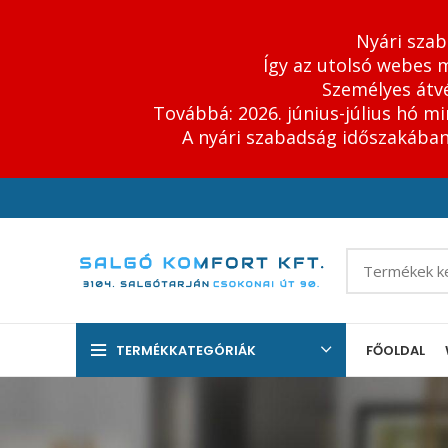
Nyári szab
Így az utolsó webes m
Személyes átvé
Továbbá: 2026. június-július hó m
A nyári szabadság időszakában 
TERMÉKKATEGÓRIÁK
FŐOLDAL