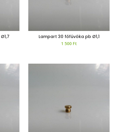
 Ø1,7
Lampart 30 főfúvóka pb Ø1,1
1 500
Ft