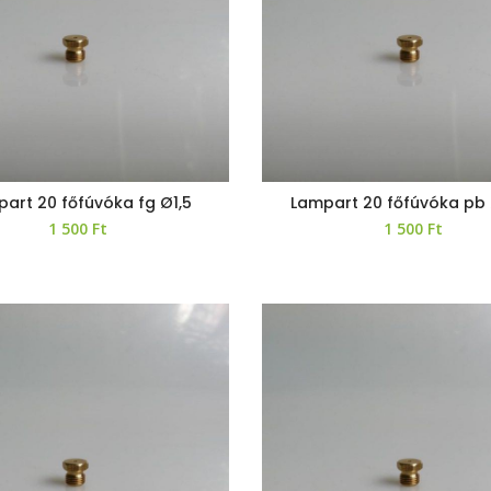
art 20 főfúvóka fg Ø1,5
Lampart 20 főfúvóka pb
1 500
Ft
1 500
Ft