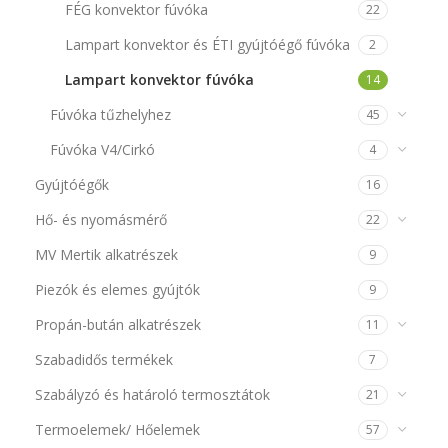
FÉG konvektor fúvóka
22
Lampart konvektor és ÉTI gyújtóégő fúvóka
2
Lampart konvektor fúvóka
14
Fúvóka tűzhelyhez
45
Fúvóka V4/Cirkó
4
Gyújtóégők
16
Hő- és nyomásmérő
22
MV Mertik alkatrészek
9
Piezók és elemes gyújtók
9
Propán-bután alkatrészek
11
Szabadidős termékek
7
Szabályzó és határoló termosztátok
21
Termoelemek/ Hőelemek
57