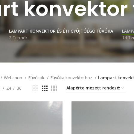
t konvektor
LAMPART KONVEKTOR ÉS ÉTI GYÚJTÓÉGŐ FÚVÓKA
LAMP
2 Termék
14 Te
Webshop
Fúvókák
Fúvóka konvektorhoz
Lampart konvekt
9
24
36