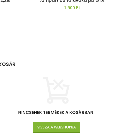
 2,2Ø
Lampart 50 főfúvóka pb Ø1,4
1 500
Ft
KOSÁR
NINCSENEK TERMÉKEK A KOSÁRBAN.
VISSZA A WEBSHOPBA