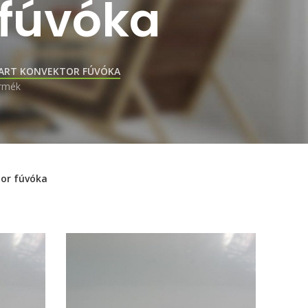
 fúvóka
ART KONVEKTOR FÚVÓKA
rmék
or fúvóka