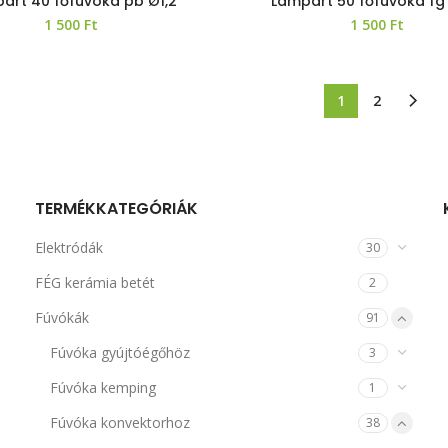
art 40 főfúvóka pb Ø1,2
Lampart 50 főfúvóka fg
1 500
Ft
1 500
Ft
1
2
TERMÉKKATEGÓRIÁK
Elektródák
30
FÉG kerámia betét
2
Fúvókák
91
Fúvóka gyújtóégőhöz
3
Fúvóka kemping
1
Fúvóka konvektorhoz
38