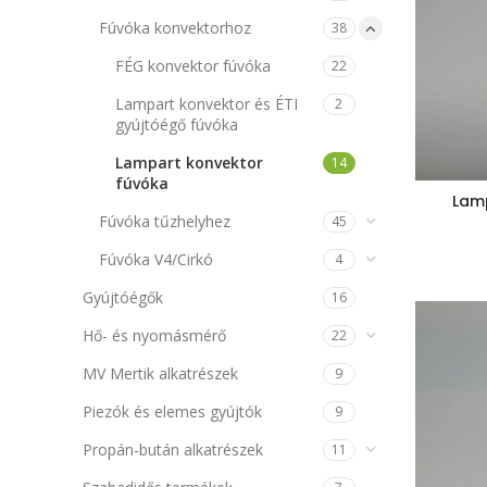
Fúvóka konvektorhoz
38
FÉG konvektor fúvóka
22
Lampart konvektor és ÉTI
2
gyújtóégő fúvóka
Lampart konvektor
14
fúvóka
Lamp
Fúvóka tűzhelyhez
45
Fúvóka V4/Cirkó
4
Gyújtóégők
16
Hő- és nyomásmérő
22
MV Mertik alkatrészek
9
Piezók és elemes gyújtók
9
Propán-bután alkatrészek
11