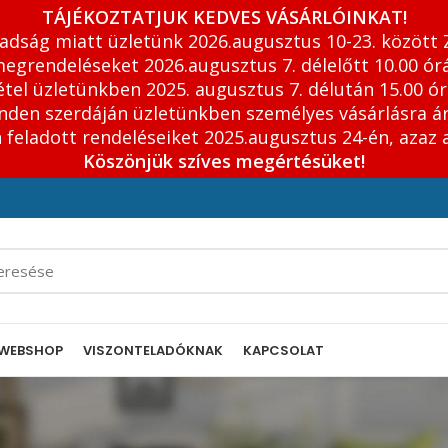
TÁJÉKOZTATJUK KEDVES VÁSÁRLÓINKAT!
adság miatt üzletünk 2026.augusztus 10-23. között 
egrendeléseket 2026.augusztus 7. délelőtt 10.00 órá
tel üzletünkben 2025. augusztus 7. délután 15.00 ór
inden szerdáján üzletünkben személyes vásárlásra á
feladott rendeléseiket 2025.augusztus 24-én, azaz 
Köszönjük szíves megértésüket!
WEBSHOP
VISZONTELADÓKNAK
KAPCSOLAT