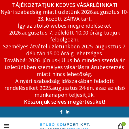
TÁJÉKOZTATJUK KEDVES VÁSÁRLÓINKAT!
Nyári szabadság miatt üzletünk 2026.augusztus 10-
23. között ZÁRVA tart.
Így az utolsó webes megrendeléseket
2026.augusztus 7. délelőtt 10.00 óráig tudjuk
feldolgozni.
Személyes átvétel üzletünkben 2025. augusztus 7.
délután 15.00 óráig lehetséges.
Továbbá: 2026. június-július hó minden szerdáján
üzletünkben személyes vásárlásra árubeszerzés
miatt nincs lehetőség.
A nyári szabadság időszakában feladott
rendeléseiket 2025.augusztus 24-én, azaz az első
munkanapon teljesítjük.
Köszönjük szíves megértésüket!
0