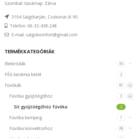
Szombat-Vasárnap: Zárva
3104 Salgótarján, Csokonai út 90.
Telefon: 06-32-438-248
E-mail: salgokomfort@gmail.com
TERMÉKKATEGÓRIÁK
Elektródák
30
FÉG kerámia betét
2
Fúvókák
91
Fúvóka gyújtóégőhöz
3
Sit gyújtóégőhöz fúvóka
3
Fúvóka kemping
1
Fúvóka konvektorhoz
38