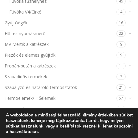
Fúvóka tűzhelyhez
45
Fúvóka V4/Cirkó
4
Gyújtóégők
16
Hő- és nyomásmérő
22
MV Mertik alkatrészek
9
Piezók és elemes gyújtók
9
Propán-bután alkatrészek
11
Szabadidős termékek
7
Szabályzó és határoló termosztátok
21
Termoelemek/ Hőelemek
57
Termomágnesek
14
A weboldalon a minőségi felhasználói élmény érdekében sütiket
használunk. Ismerje meg tájékoztatónkat arról, hogy milyen
KOSÁR
sütiket használunk, vagy a
beállítások
résznél ki lehet kapcsolni
a használatukat.