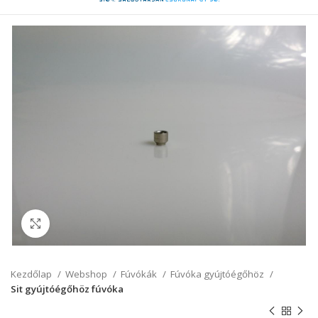
Click to enlarge
Kezdőlap
Webshop
Fúvókák
Fúvóka gyújtóégőhöz
Sit gyújtóégőhöz fúvóka