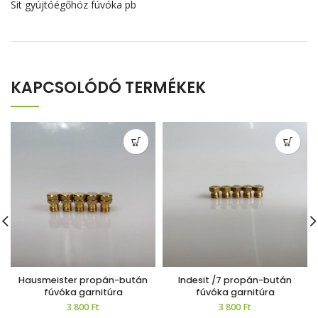
Sit gyújtóégőhöz fúvóka pb
KAPCSOLÓDÓ TERMÉKEK
Hausmeister propán-bután
Indesit /7 propán-bután
fúvóka garnitúra
fúvóka garnitúra
3 800
Ft
3 800
Ft