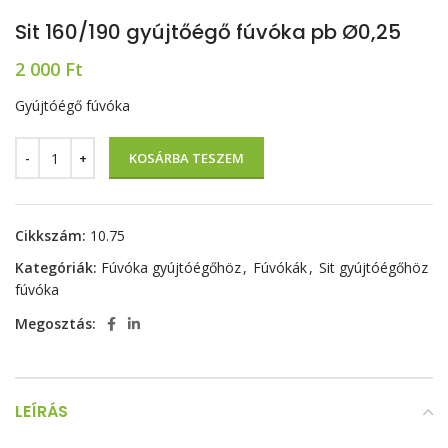
Sit 160/190 gyújtőégő fúvóka pb Ø0,25
2 000
Ft
Gyújtóégő fúvóka
KOSÁRBA TESZEM
Cikkszám:
10.75
Kategóriák:
Fúvóka gyújtóégőhöz
,
Fúvókák
,
Sit gyújtóégőhöz
fúvóka
Megosztás:
LEÍRÁS