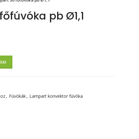
part 30 főfúvóka pb Ø1,1
főfúvóka pb Ø1,1
ZEM
hoz
,
Fúvókák
,
Lampart konvektor fúvóka