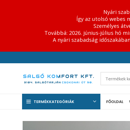
Nyári szab
Így az utolsó webes m
Személyes átvé
Továbbá: 2026. június-július hó m
A nyári szabadság időszakában 
TERMÉKKATEGÓRIÁK
FŐOLDAL