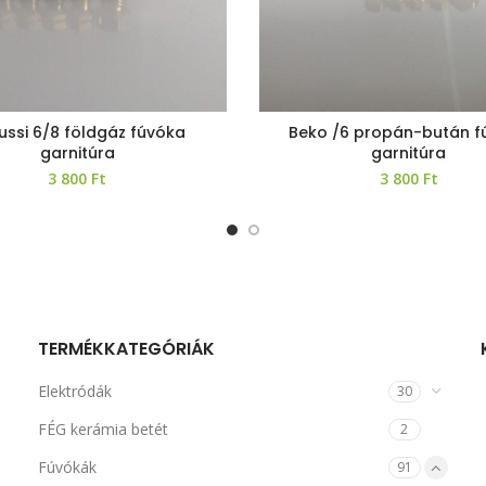
ussi 6/8 földgáz fúvóka
Beko /6 propán-bután f
garnitúra
garnitúra
3 800
Ft
3 800
Ft
TERMÉKKATEGÓRIÁK
Elektródák
30
FÉG kerámia betét
2
Fúvókák
91