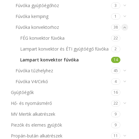
Fúvóka gyújtóégőhöz
3
Fúvóka kemping
1
Fúvóka konvektorhoz
38
FÉG konvektor fúvóka
22
Lampart konvektor és ÉTI gyújtóégő fúvóka
2
Lampart konvektor fúvóka
14
Fúvóka tűzhelyhez
45
Fúvóka V4/Cirkó
4
Gyújtóégők
16
Hő- és nyomásmérő
22
MV Mertik alkatrészek
9
Piezók és elemes gyújtók
9
Propán-bután alkatrészek
11