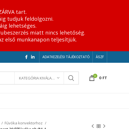
ZÁRVA tart.
ig tudjuk feldolgozni.
áig lehetséges.
rubeszerzés miatt nincs lehetőség.
az első munkanapon teljesítjük.
ADATKEZELÉSI TÁJÉKOZTATÓ
ÁSZF
0
0
FT
KATEGÓRIA KIVÁLASZTÁSA
Fúvóka konvektorhoz