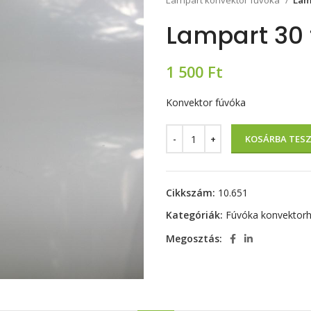
Lampart konvektor fúvóka
Lam
Lampart 30 
1 500
Ft
Konvektor fúvóka
KOSÁRBA TES
Cikkszám:
10.651
Kategóriák:
Fúvóka konvektor
Megosztás: