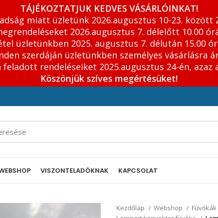
TÁJÉKOZTATJUK KEDVES VÁSÁRLÓINKAT!
adság miatt üzletünk 2026.augusztus 10-23. között 
egrendeléseket 2026.augusztus 7. délelőtt 10.00 órá
tel üzletünkben 2025. augusztus 7. délután 15.00 ór
inden szerdáján üzletünkben személyes vásárlásra á
feladott rendeléseiket 2025.augusztus 24-én, azaz 
Köszönjük szíves megértésüket!
WEBSHOP
VISZONTELADÓKNAK
KAPCSOLAT
Kezdőlap
Webshop
Fúvókák