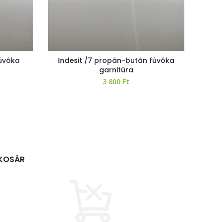
úvóka
Indesit /7 propán-bután fúvóka
garnitúra
3 800
Ft
KOSÁR