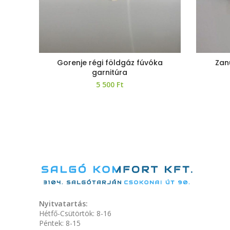
Gorenje régi földgáz fúvóka
Zan
garnitúra
5 500
Ft
Nyitvatartás:
Hétfő-Csütörtök: 8-16
Péntek: 8-15