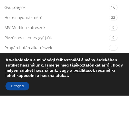
Gyújtóégők
16
Hő- és nyomásmérő
22
MV Mertik alkatrészek
9
Piezók és elemes gyújtók
9
Propán-bután alkatrészek
11
Szabadidős termékek
7
A weboldalon a minőségi felhasználói élmény érdekében
sütiket használunk. Ismerje meg tájékoztatónkat arról, hogy
Szabályzó és határoló termosztátok
21
milyen sütiket használunk, vagy a
beállítások
résznél ki
lehet kapcsolni a használatukat.
Termoelemek/ Hőelemek
57
Elfogad
Termomágnesek
14
KOSÁR