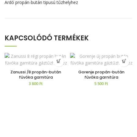
Ardó propán-bután tipusú tűzhelyhez
KAPCSOLÓDÓ TERMÉKEK
Zanussi /8 propán-bután
Gorenje propán-bután
fúvóka garnitúra
fúvóka garnitúra
3 800
Ft
5 500
Ft