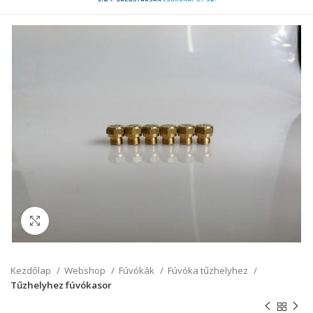
Click to enlarge
Kezdőlap
Webshop
Fúvókák
Fúvóka tűzhelyhez
Tűzhelyhez fúvókasor