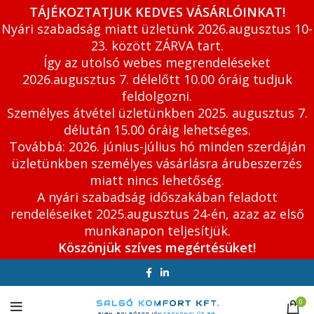
TÁJÉKOZTATJUK KEDVES VÁSÁRLÓINKAT!
Nyári szabadság miatt üzletünk 2026.augusztus 10-
23. között ZÁRVA tart.
Így az utolsó webes megrendeléseket
2026.augusztus 7. délelőtt 10.00 óráig tudjuk
feldolgozni.
Személyes átvétel üzletünkben 2025. augusztus 7.
délután 15.00 óráig lehetséges.
Továbbá: 2026. június-július hó minden szerdáján
üzletünkben személyes vásárlásra árubeszerzés
miatt nincs lehetőség.
A nyári szabadság időszakában feladott
rendeléseiket 2025.augusztus 24-én, azaz az első
munkanapon teljesítjük.
Köszönjük szíves megértésüket!
0