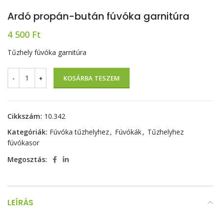
Ardó propán-bután fúvóka garnitúra
4 500
Ft
Tűzhely fúvóka garnitúra
KOSÁRBA TESZEM
Cikkszám:
10.342
Kategóriák:
Fúvóka tűzhelyhez
,
Fúvókák
,
Tűzhelyhez
fúvókasor
Megosztás:
LEÍRÁS