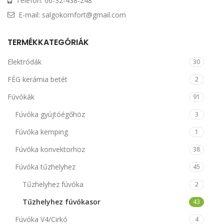
Telefon: 06-32-438-248
E-mail: salgokomfort@gmail.com
TERMÉKKATEGÓRIÁK
Elektródák
30
FÉG kerámia betét
2
Fúvókák
91
Fúvóka gyújtóégőhöz
3
Fúvóka kemping
1
Fúvóka konvektorhoz
38
Fúvóka tűzhelyhez
45
Tűzhelyhez fúvóka
2
Tűzhelyhez fúvókasor
43
Fúvóka V4/Cirkó
4