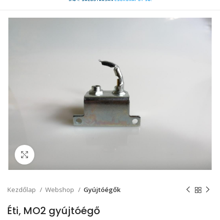
Click to enlarge
Kezdőlap
Webshop
Gyújtóégők
Éti, MO2 gyújtóégő