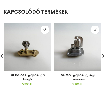
KAPCSOLÓDÓ TERMÉKEK
Sit 160.042 gyújtóégő 3
F8-FÉG gyújtóégő, régi
lángú
csavaros
5 800
Ft
5 300
Ft