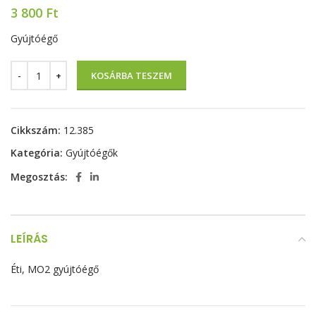
3 800
Ft
Gyújtóégő
KOSÁRBA TESZEM
Cikkszám:
12.385
Kategória:
Gyújtóégők
Megosztás:
LEÍRÁS
Éti, MO2 gyújtóégő