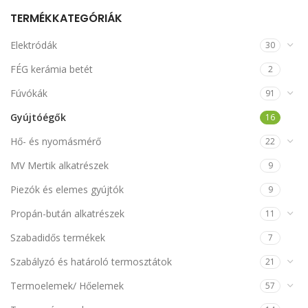
TERMÉKKATEGÓRIÁK
Elektródák
30
FÉG kerámia betét
2
Fúvókák
91
Gyújtóégők
16
Hő- és nyomásmérő
22
MV Mertik alkatrészek
9
Piezók és elemes gyújtók
9
Propán-bután alkatrészek
11
Szabadidős termékek
7
Szabályzó és határoló termosztátok
21
Termoelemek/ Hőelemek
57