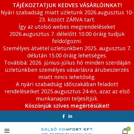
TÁJÉKOZTATJUK KEDVES VÁSÁRLÓINKAT!
Nyári szabadság miatt üzletünk 2026.augusztus 10-
23. között ZÁRVA tart.
Így az utolsó webes megrendeléseket
2026.augusztus 7. délelőtt 10.00 óráig tudjuk
feldolgozni.
Személyes átvétel üzletünkben 2025. augusztus 7.
délután 15.00 óráig lehetséges.
Továbbá: 2026. június-július hó minden szerdáján
üzletünkben személyes vásárlásra árubeszerzés
miatt nincs lehetőség.
A nyári szabadság időszakában feladott
rendeléseiket 2025.augusztus 24-én, azaz az első
munkanapon teljesítjük.
Köszönjük szíves megértésüket!
0