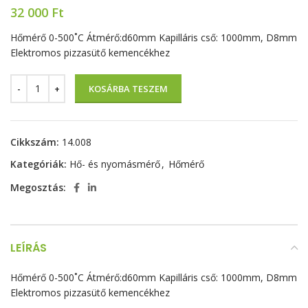
32 000
Ft
Hőmérő 0-500˚C Átmérő:d60mm Kapilláris cső: 1000mm, D8mm
Elektromos pizzasütő kemencékhez
KOSÁRBA TESZEM
Cikkszám:
14.008
Kategóriák:
Hő- és nyomásmérő
,
Hőmérő
Megosztás:
LEÍRÁS
Hőmérő 0-500˚C Átmérő:d60mm Kapilláris cső: 1000mm, D8mm
Elektromos pizzasütő kemencékhez