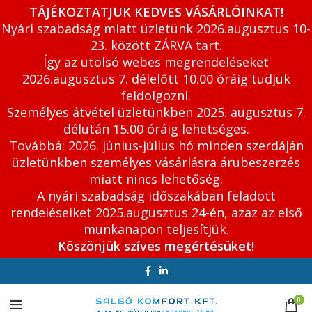
TÁJÉKOZTATJUK KEDVES VÁSÁRLÓINKAT!
Nyári szabadság miatt üzletünk 2026.augusztus 10-
23. között ZÁRVA tart.
Így az utolsó webes megrendeléseket
2026.augusztus 7. délelőtt 10.00 óráig tudjuk
feldolgozni.
Személyes átvétel üzletünkben 2025. augusztus 7.
délután 15.00 óráig lehetséges.
Továbbá: 2026. június-július hó minden szerdáján
üzletünkben személyes vásárlásra árubeszerzés
miatt nincs lehetőség.
A nyári szabadság időszakában feladott
rendeléseiket 2025.augusztus 24-én, azaz az első
munkanapon teljesítjük.
Köszönjük szíves megértésüket!
0