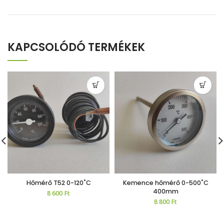
KAPCSOLÓDÓ TERMÉKEK
Hőmérő T52 0-120˚C
Kemence hőmérő 0-500˚C
400mm
8 600
Ft
8 800
Ft