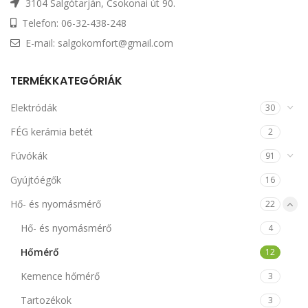
3104 Salgótarján, Csokonai út 90.
Telefon: 06-32-438-248
E-mail: salgokomfort@gmail.com
TERMÉKKATEGÓRIÁK
Elektródák
30
FÉG kerámia betét
2
Fúvókák
91
Gyújtóégők
16
Hő- és nyomásmérő
22
Hő- és nyomásmérő
4
Hőmérő
12
Kemence hőmérő
3
Tartozékok
3