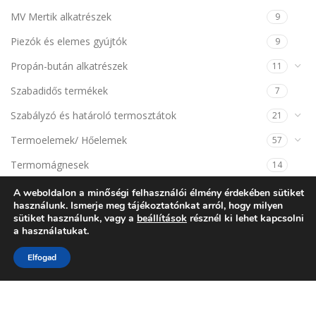
MV Mertik alkatrészek
9
Piezók és elemes gyújtók
9
Propán-bután alkatrészek
11
Szabadidős termékek
7
Szabályzó és határoló termosztátok
21
Termoelemek/ Hőelemek
57
Termomágnesek
14
A weboldalon a minőségi felhasználói élmény érdekében sütiket
KOSÁR
használunk. Ismerje meg tájékoztatónkat arról, hogy milyen
sütiket használunk, vagy a
beállítások
résznél ki lehet kapcsolni
a használatukat.
Elfogad
NINCSENEK TERMÉKEK A KOSÁRBAN.