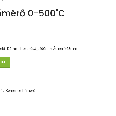
mm
őmérő 0-500˚C
kelő: D9mm, hosszúság:400mm Átmérő:63mm
ZEM
rő
,
Kemence hőmérő