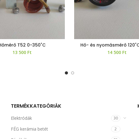
Hőmérő T52 0-350˚C
Hő- és nyomásmérő 120˚
13 500
Ft
14 500
Ft
TERMÉKKATEGÓRIÁK
Elektródák
30
FÉG kerámia betét
2