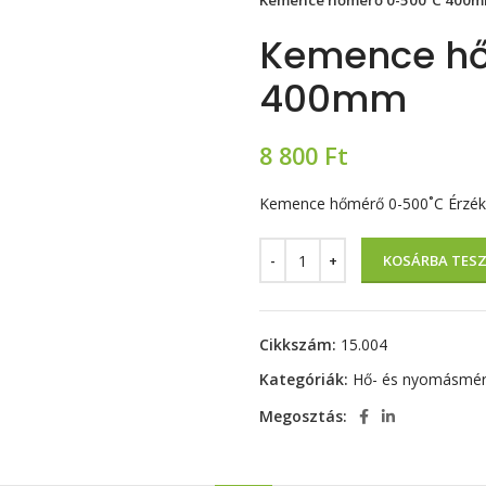
Kemence hőmérő 0-500˚C 400
Kemence h
400mm
8 800
Ft
Kemence hőmérő 0-500˚C Érzé
KOSÁRBA TES
Cikkszám:
15.004
Kategóriák:
Hő- és nyomásmé
Megosztás: