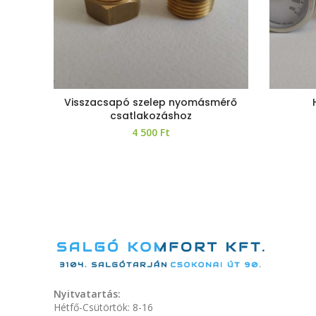
Visszacsapó szelep nyomásmérő
csatlakozáshoz
4 500
Ft
Nyitvatartás:
Hétfő-Csütörtök: 8-16