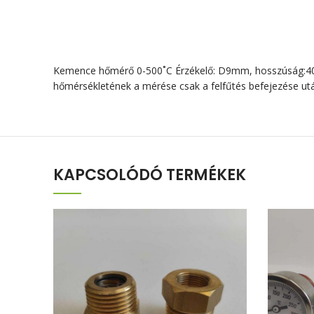
Kemence hőmérő 0-500˚C Érzékelő: D9mm, hosszúság:400m
hőmérsékletének a mérése csak a felfűtés befejezése utá
KAPCSOLÓDÓ TERMÉKEK