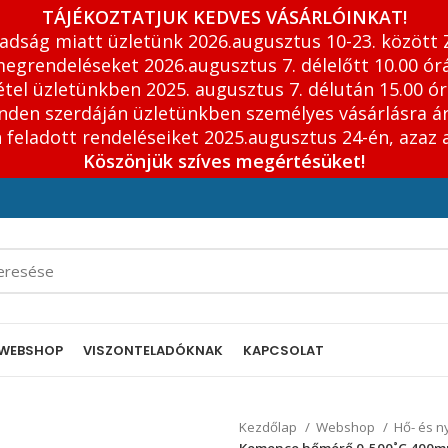
TÁJÉKOZTATJUK KEDVES VÁSÁRLÓINKAT!
adság miatt üzletünk 2026.augusztus 10-23. között 
egrendeléseket 2026.augusztus 7. délelőtt 10.00 órá
tel üzletünkben 2025. augusztus 7. délután 15.00 ór
inden szerdáján üzletünkben személyes vásárlásra á
feladott rendeléseiket 2025.augusztus 24-én, azaz 
Köszönjük szíves megértésüket!
WEBSHOP
VISZONTELADÓKNAK
KAPCSOLAT
Kezdőlap
Webshop
Hő- és 