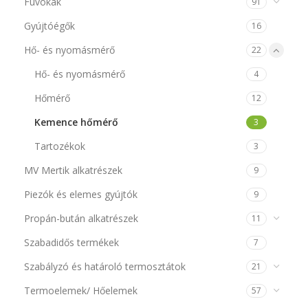
Fúvókák
91
Gyújtóégők
16
Hő- és nyomásmérő
22
Hő- és nyomásmérő
4
Hőmérő
12
Kemence hőmérő
3
Tartozékok
3
MV Mertik alkatrészek
9
Piezók és elemes gyújtók
9
Propán-bután alkatrészek
11
Szabadidős termékek
7
Szabályzó és határoló termosztátok
21
Termoelemek/ Hőelemek
57