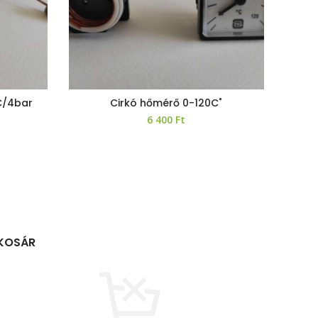
C/4bar
Cirkó hőmérő 0-120C˚
Kem
6 400
Ft
KOSÁR