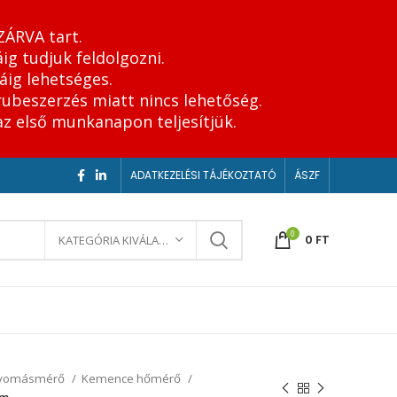
ZÁRVA tart.
ig tudjuk feldolgozni.
áig lehetséges.
rubeszerzés miatt nincs lehetőség.
az első munkanapon teljesítjük.
ADATKEZELÉSI TÁJÉKOZTATÓ
ÁSZF
0
0
FT
KATEGÓRIA KIVÁLASZTÁSA
nyomásmérő
Kemence hőmérő