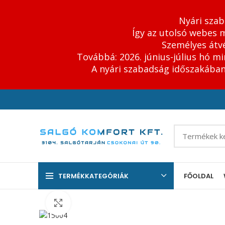
Nyári szab
Így az utolsó webes m
Személyes átvé
Továbbá: 2026. június-július hó m
A nyári szabadság időszakában 
TERMÉKKATEGÓRIÁK
FŐOLDAL
Click to enlarge