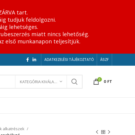
ZÁRVA tart.
ig tudjuk feldolgozni.
áig lehetséges.
rubeszerzés miatt nincs lehetőség.
az első munkanapon teljesítjük.
ADATKEZELÉSI TÁJÉKOZTATÓ
ÁSZF
0
0
FT
KATEGÓRIA KIVÁLASZTÁSA
k alkatrészek