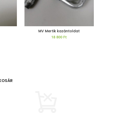
MV Mertik kazántoldat
18 800
Ft
KOSÁR