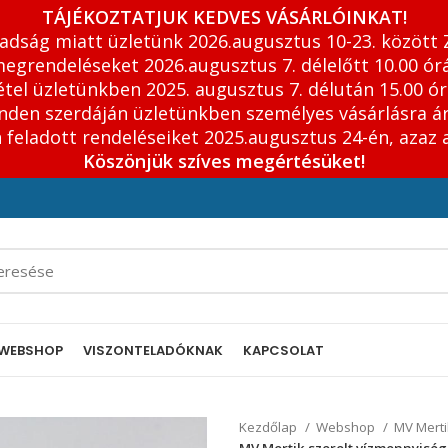
TÁJÉKOZTATJUK KEDVES VÁSÁRLÓINKAT!
adság miatt üzletünk 2026.augusztus 10-23. között 
egrendeléseket 2026.augusztus 7. délelőtt 10.00 órá
tel üzletünkben 2025. augusztus 7. délután 15.00 ór
inden szerdáján üzletünkben személyes vásárlásra á
feladott rendeléseiket 2025.augusztus 24-én, azaz 
Köszönjük szíves megértésüket!
WEBSHOP
VISZONTELADÓKNAK
KAPCSOLAT
Kezdőlap
Webshop
MV Merti