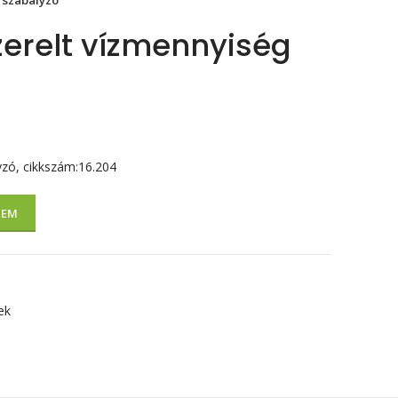
 szabályzó
zerelt vízmennyiség
yzó, cikkszám:16.204
ZEM
ek