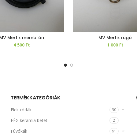
MV Mertik membrán
MV Mertik rugó
4 500
Ft
1 000
Ft
TERMÉKKATEGÓRIÁK
Elektródák
30
FÉG kerámia betét
2
Fúvókák
91