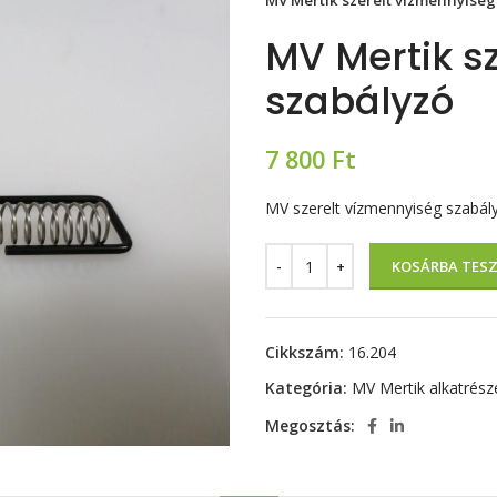
MV Mertik szerelt vízmennyiség
MV Mertik s
szabályzó
7 800
Ft
MV szerelt vízmennyiség szabál
KOSÁRBA TES
Cikkszám:
16.204
Kategória:
MV Mertik alkatrész
Megosztás: