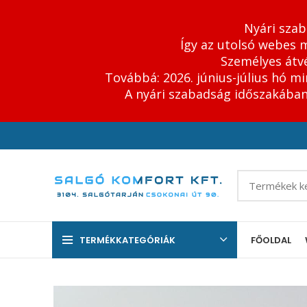
Nyári szab
Így az utolsó webes m
Személyes átvé
Továbbá: 2026. június-július hó m
A nyári szabadság időszakában 
TERMÉKKATEGÓRIÁK
FŐOLDAL