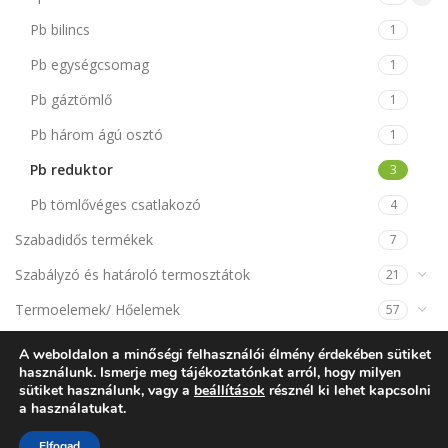
Pb bilincs
1
Pb egységcsomag
1
Pb gáztömlő
1
Pb három ágú osztó
1
Pb reduktor
3
Pb tömlővéges csatlakozó
4
Szabadidős termékek
7
Szabályzó és határoló termosztátok
21
Termoelemek/ Hőelemek
57
Termomágnesek
14
A weboldalon a minőségi felhasználói élmény érdekében sütiket
használunk. Ismerje meg tájékoztatónkat arról, hogy milyen
sütiket használunk, vagy a
beállítások
résznél ki lehet kapcsolni
KOSÁR
a használatukat.
Elfogad