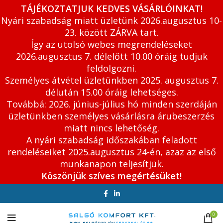
TÁJÉKOZTATJUK KEDVES VÁSÁRLÓINKAT!
Nyári szabadság miatt üzletünk 2026.augusztus 10-
23. között ZÁRVA tart.
Így az utolsó webes megrendeléseket
2026.augusztus 7. délelőtt 10.00 óráig tudjuk
feldolgozni.
Személyes átvétel üzletünkben 2025. augusztus 7.
délután 15.00 óráig lehetséges.
Továbbá: 2026. június-július hó minden szerdáján
üzletünkben személyes vásárlásra árubeszerzés
miatt nincs lehetőség.
A nyári szabadság időszakában feladott
rendeléseiket 2025.augusztus 24-én, azaz az első
munkanapon teljesítjük.
Köszönjük szíves megértésüket!
0