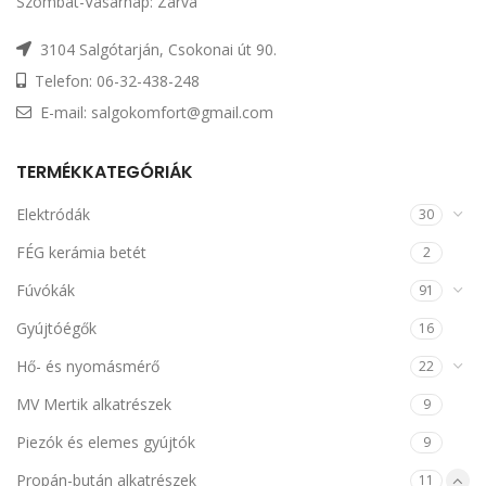
Szombat-Vasárnap: Zárva
3104 Salgótarján, Csokonai út 90.
Telefon: 06-32-438-248
E-mail: salgokomfort@gmail.com
TERMÉKKATEGÓRIÁK
Elektródák
30
FÉG kerámia betét
2
Fúvókák
91
Gyújtóégők
16
Hő- és nyomásmérő
22
MV Mertik alkatrészek
9
Piezók és elemes gyújtók
9
Propán-bután alkatrészek
11