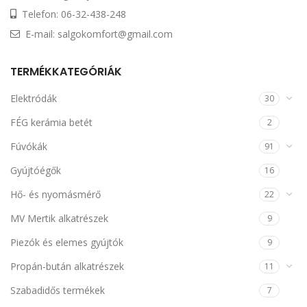
Telefon: 06-32-438-248
E-mail: salgokomfort@gmail.com
TERMÉKKATEGÓRIÁK
Elektródák
30
FÉG kerámia betét
2
Fúvókák
91
Gyújtóégők
16
Hő- és nyomásmérő
22
MV Mertik alkatrészek
9
Piezók és elemes gyújtók
9
Propán-bután alkatrészek
11
Szabadidős termékek
7