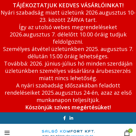
TÁJÉKOZTATJUK KEDVES VÁSÁRLÓINKAT!
Nyári szabadság miatt üzletünk 2026.augusztus 10-
23. között ZÁRVA tart.
Így az utolsó webes megrendeléseket
2026.augusztus 7. délelőtt 10.00 óráig tudjuk
feldolgozni.
Személyes átvétel üzletünkben 2025. augusztus 7.
délután 15.00 óráig lehetséges.
Továbbá: 2026. június-július hó minden szerdáján
üzletünkben személyes vásárlásra árubeszerzés
miatt nincs lehetőség.
A nyári szabadság időszakában feladott
rendeléseiket 2025.augusztus 24-én, azaz az első
munkanapon teljesítjük.
Köszönjük szíves megértésüket!
0