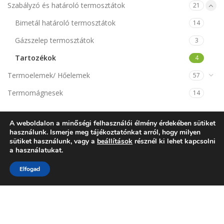
Szabályzó és határoló termosztátok
21
Bimetál határoló termosztátok
14
Gázszelep termosztátok
3
Tartozékok
4
Termoelemek/ Hőelemek
57
Termomágnesek
14
KOSÁR
A weboldalon a minőségi felhasználói élmény érdekében sütiket
használunk. Ismerje meg tájékoztatónkat arról, hogy milyen
sütiket használunk, vagy a
beállítások
résznél ki lehet kapcsolni
a használatukat.
Elfogad
NINCSENEK TERMÉKEK A KOSÁRBAN.
VISSZA A WEBSHOPBA