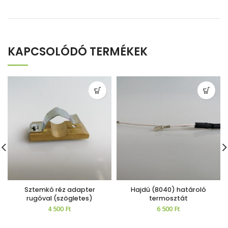
KAPCSOLÓDÓ TERMÉKEK
Sztemkó réz adapter
Hajdú (8040) határoló
rugóval (szögletes)
termosztát
4 500
Ft
6 500
Ft