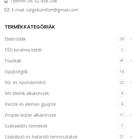
Telefon: 06-32-438-248
E-mail: salgokomfort@gmail.com
TERMÉKKATEGÓRIÁK
Elektródák
30
FÉG kerámia betét
2
Fúvókák
91
Gyújtóégők
16
Hő- és nyomásmérő
22
MV Mertik alkatrészek
9
Piezók és elemes gyújtók
9
Propán-bután alkatrészek
11
Szabadidős termékek
7
Szabályzó és határoló termosztátok
21