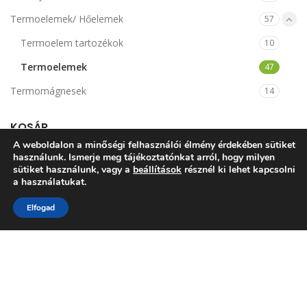
Termoelemek/ Hőelemek
57
Termoelem tartozékok
10
Termoelemek
47
Termomágnesek
14
KOSÁR
A weboldalon a minőségi felhasználói élmény érdekében sütiket
használunk. Ismerje meg tájékoztatónkat arról, hogy milyen
sütiket használunk, vagy a
beállítások
résznél ki lehet kapcsolni
a használatukat.
Elfogad
NINCSENEK TERMÉKEK A KOSÁRBAN.
VISSZA A WEBSHOPBA