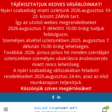
TÁJÉKOZTATJUK KEDVES VÁSÁRLÓINKAT!
Nyári szabadság miatt üzletünk 2026.augusztus 10-
23. között ZÁRVA tart.
Így az utolsó webes megrendeléseket
2026.augusztus 7. délelőtt 10.00 óráig tudjuk
feldolgozni.
Személyes átvétel üzletünkben 2025. augusztus 7.
délután 15.00 óráig lehetséges.
Továbbá: 2026. június-július hó minden szerdáján
üzletünkben személyes vásárlásra árubeszerzés
miatt nincs lehetőség.
A nyári szabadság időszakában feladott
rendeléseiket 2025.augusztus 24-én, azaz az első
munkanapon teljesítjük.
Köszönjük szíves megértésüket!
0