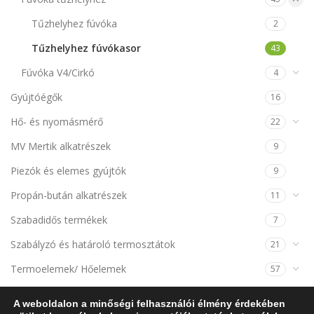
Tűzhelyhez fúvóka
2
Tűzhelyhez fúvókasor
43
Fúvóka V4/Cirkó
4
Gyújtóégők
16
Hő- és nyomásmérő
22
MV Mertik alkatrészek
9
Piezók és elemes gyújtók
9
Propán-bután alkatrészek
11
Szabadidős termékek
7
Szabályzó és határoló termosztátok
21
Termoelemek/ Hőelemek
57
Termomágnesek
14
A weboldalon a minőségi felhasználói élmény érdekében