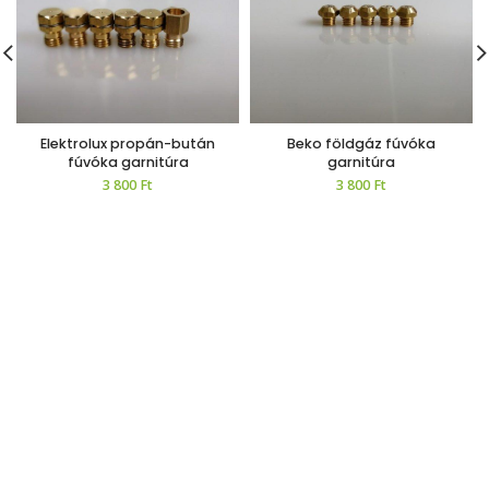
Elektrolux propán-bután
Beko földgáz fúvóka
fúvóka garnitúra
garnitúra
3 800
Ft
3 800
Ft