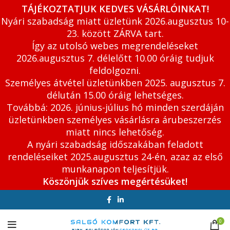
TÁJÉKOZTATJUK KEDVES VÁSÁRLÓINKAT!
Nyári szabadság miatt üzletünk 2026.augusztus 10-
23. között ZÁRVA tart.
Így az utolsó webes megrendeléseket
2026.augusztus 7. délelőtt 10.00 óráig tudjuk
feldolgozni.
Személyes átvétel üzletünkben 2025. augusztus 7.
délután 15.00 óráig lehetséges.
Továbbá: 2026. június-július hó minden szerdáján
üzletünkben személyes vásárlásra árubeszerzés
miatt nincs lehetőség.
A nyári szabadság időszakában feladott
rendeléseiket 2025.augusztus 24-én, azaz az első
munkanapon teljesítjük.
Köszönjük szíves megértésüket!
0