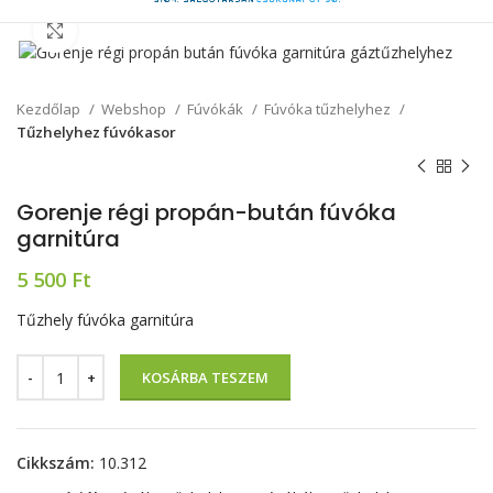
Click to enlarge
Kezdőlap
Webshop
Fúvókák
Fúvóka tűzhelyhez
Tűzhelyhez fúvókasor
Gorenje régi propán-bután fúvóka
garnitúra
5 500
Ft
Tűzhely fúvóka garnitúra
KOSÁRBA TESZEM
Cikkszám:
10.312