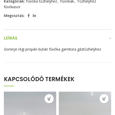
Kategóriák:
Fúvóka tűzhelyhez
,
Fúvókák
,
Tűzhelyhez
fúvókasor
Megosztás:
LEÍRÁS
Gorenje régi propán-bután fúvóka garnitúra gáztűzhelyhez
KAPCSOLÓDÓ TERMÉKEK