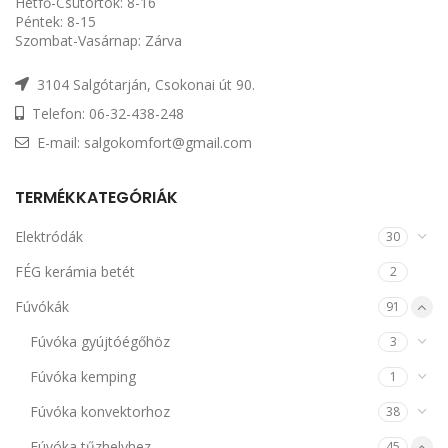
Hétfő-Csütörtök: 8-16
Péntek: 8-15
Szombat-Vasárnap: Zárva
3104 Salgótarján, Csokonai út 90.
Telefon: 06-32-438-248
E-mail: salgokomfort@gmail.com
TERMÉKKATEGÓRIÁK
Elektródák
30
FÉG kerámia betét
2
Fúvókák
91
Fúvóka gyújtóégőhöz
3
Fúvóka kemping
1
Fúvóka konvektorhoz
38
Fúvóka tűzhelyhez
45