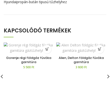
Hyundaipropán-bután tipusú tűzhelyhez
KAPCSOLÓDÓ TERMÉKEK
Gorenje régi földgáz fúvóka
Alien, Delton földgáz fúvóka
garnitúra
garnitúra
5 500
Ft
3 800
Ft