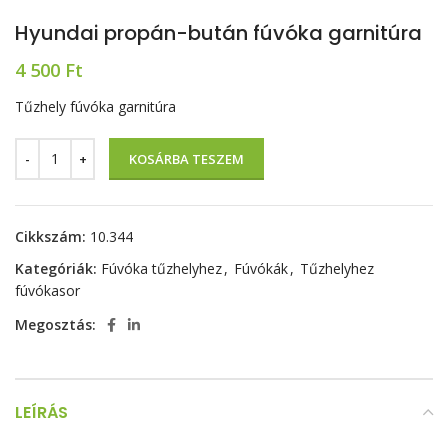
Hyundai propán-bután fúvóka garnitúra
4 500
Ft
Tűzhely fúvóka garnitúra
KOSÁRBA TESZEM
Cikkszám:
10.344
Kategóriák:
Fúvóka tűzhelyhez
,
Fúvókák
,
Tűzhelyhez
fúvókasor
Megosztás:
LEÍRÁS