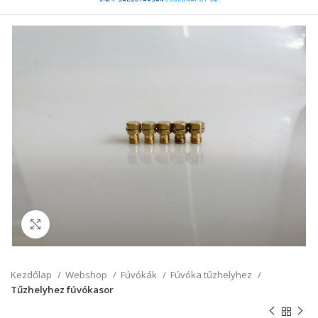
Click to enlarge
Kezdőlap
Webshop
Fúvókák
Fúvóka tűzhelyhez
Tűzhelyhez fúvókasor