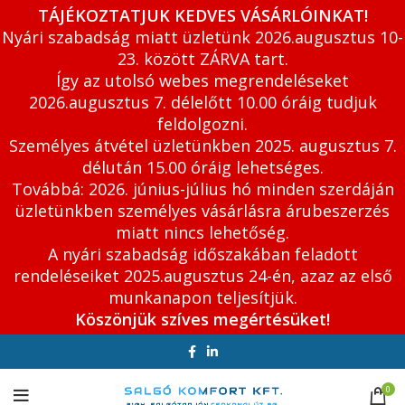
TÁJÉKOZTATJUK KEDVES VÁSÁRLÓINKAT!
Nyári szabadság miatt üzletünk 2026.augusztus 10-
23. között ZÁRVA tart.
Így az utolsó webes megrendeléseket
2026.augusztus 7. délelőtt 10.00 óráig tudjuk
feldolgozni.
Személyes átvétel üzletünkben 2025. augusztus 7.
délután 15.00 óráig lehetséges.
Továbbá: 2026. június-július hó minden szerdáján
üzletünkben személyes vásárlásra árubeszerzés
miatt nincs lehetőség.
A nyári szabadság időszakában feladott
rendeléseiket 2025.augusztus 24-én, azaz az első
munkanapon teljesítjük.
Köszönjük szíves megértésüket!
0