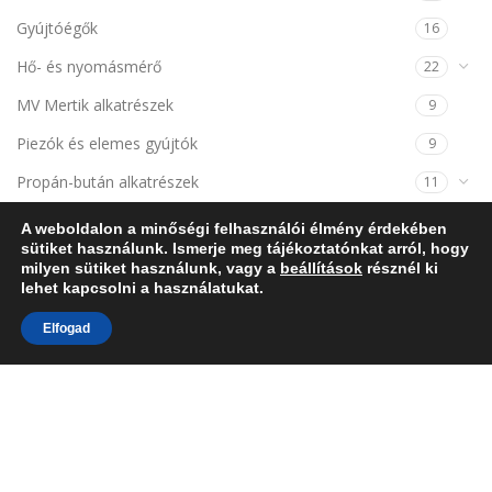
Gyújtóégők
16
Hő- és nyomásmérő
22
MV Mertik alkatrészek
9
Piezók és elemes gyújtók
9
Propán-bután alkatrészek
11
Szabadidős termékek
7
A weboldalon a minőségi felhasználói élmény érdekében
sütiket használunk. Ismerje meg tájékoztatónkat arról, hogy
Szabályzó és határoló termosztátok
21
milyen sütiket használunk, vagy a
beállítások
résznél ki
lehet kapcsolni a használatukat.
Termoelemek/ Hőelemek
57
Elfogad
Termomágnesek
14
KOSÁR