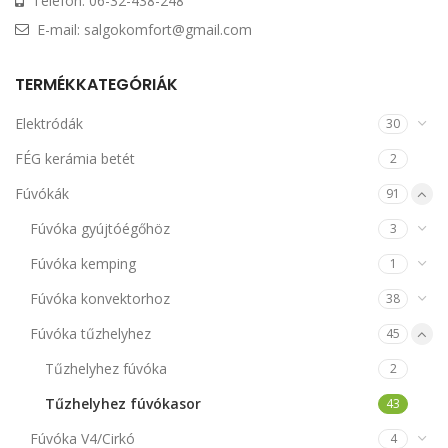
Telefon: 06-32-438-248
E-mail: salgokomfort@gmail.com
TERMÉKKATEGÓRIÁK
Elektródák
30
FÉG kerámia betét
2
Fúvókák
91
Fúvóka gyújtóégőhöz
3
Fúvóka kemping
1
Fúvóka konvektorhoz
38
Fúvóka tűzhelyhez
45
Tűzhelyhez fúvóka
2
Tűzhelyhez fúvókasor
43
Fúvóka V4/Cirkó
4