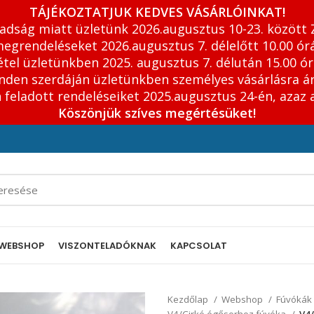
TÁJÉKOZTATJUK KEDVES VÁSÁRLÓINKAT!
adság miatt üzletünk 2026.augusztus 10-23. között 
egrendeléseket 2026.augusztus 7. délelőtt 10.00 órá
tel üzletünkben 2025. augusztus 7. délután 15.00 ór
inden szerdáján üzletünkben személyes vásárlásra á
feladott rendeléseiket 2025.augusztus 24-én, azaz 
Köszönjük szíves megértésüket!
WEBSHOP
VISZONTELADÓKNAK
KAPCSOLAT
Kezdőlap
Webshop
Fúvókák