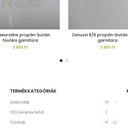
aeuroline propán-bután
Zanussi 6/6 propán-bután
fúvóka garnitúra
garnitúra
3 800
Ft
3 800
Ft
TERMÉKKATEGÓRIÁK
Elektródák
30
FÉG kerámia betét
2
Fúvókák
91