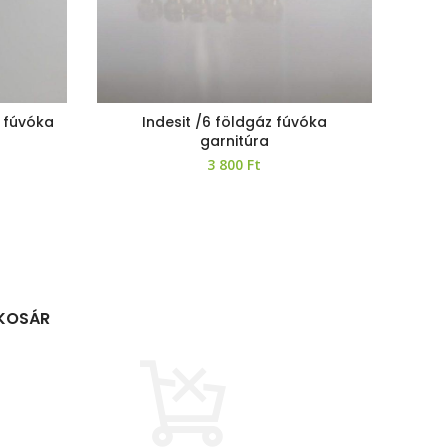
 fúvóka
Indesit /6 földgáz fúvóka
Z
garnitúra
3 800
Ft
KOSÁR