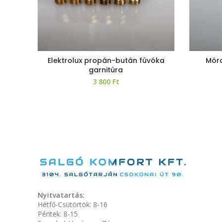
Elektrolux propán-bután fúvóka
Mór
garnitúra
3 800
Ft
Nyitvatartás:
Hétfő-Csütörtök: 8-16
Péntek: 8-15