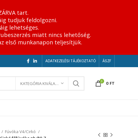
ZÁRVA tart.
ig tudjuk feldolgozni.
áig lehetséges.
rubeszerzés miatt nincs lehetőség.
az első munkanapon teljesítjük.
ADATKEZELÉSI TÁJÉKOZTATÓ
ÁSZF
0
0
FT
KATEGÓRIA KIVÁLASZTÁSA
Fúvóka V4/Cirkó