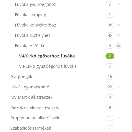
Fúvóka gyújtóégőhöz
3
Fúvóka kemping
1
Fúvóka konvektorhoz
38
Fúvóka tűzhelyhez
45
Fúvóka V4/Cirkó
4
V4/Cirkó égősorhoz fúvóka
2
V4/Cirkó gyújtóégőhöz fúvóka
2
Gyújtóégők
16
Hő- és nyomásmérő
22
MV Mertik alkatrészek
9
Piezók és elemes gyújtók
9
Propán-bután alkatrészek
11
Szabadidős termékek
7