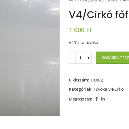
V4/Cirkó égősorhoz fúvóka
V4/
V4/Cirkó fő
1 000
Ft
V4/Cirkó fúvóka
KOSÁRBA TES
Cikkszám:
10.602
Kategóriák:
Fúvóka V4/Cirkó
,
Megosztás: