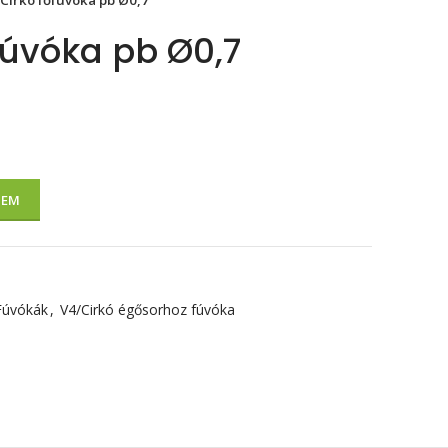
Cirkó főfúvóka pb Ø0,7
fúvóka pb Ø0,7
ZEM
Fúvókák
,
V4/Cirkó égősorhoz fúvóka