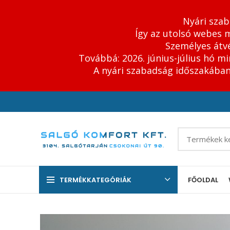
Nyári szab
Így az utolsó webes m
Személyes átvé
Továbbá: 2026. június-július hó m
A nyári szabadság időszakában 
TERMÉKKATEGÓRIÁK
FŐOLDAL